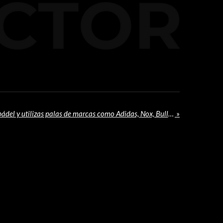
Si eres un apasionado del pádel y utilizas palas de marcas como Adidas, Nox, Bullpadel, Blackcrown, Siux, Head o Varlion Starvie o Vibora, tenemos una excelente noticia para ti. Existe un accesorio que puede mejorar significativamente tu experiencia en la pista: Constrictor.
»